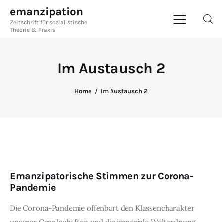
emanzipation
Zeitschrift für sozialistische
emanzipation
Theorie & Praxis
Zeitschrift für sozialistische Theorie &
Praxis
Im Austausch 2
AKTUELL
Home
Im Austausch 2
ZEITSCHRIFT
BLOG
THEMEN
Emanzipatorische Stimmen zur Corona-
Im Austausch
Pandemie
ABO
Die Corona-Pandemie offenbart den Klassencharakter
unserer Gesellschaften und die imperiale Weltordnung.