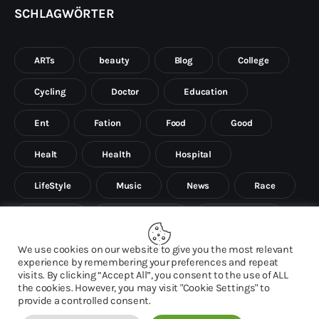
SCHLAGWÖRTER
ARTs
beauty
Blog
College
Cycling
Doctor
Education
Ent
Fation
Food
Good
Healt
Health
Hospital
LifeStyle
Music
News
Race
Science
Social sience
Social work
Tech
Travel
We use cookies on our website to give you the most relevant
experience by remembering your preferences and repeat
visits. By clicking “Accept All”, you consent to the use of ALL
the cookies. However, you may visit "Cookie Settings" to
provide a controlled consent.