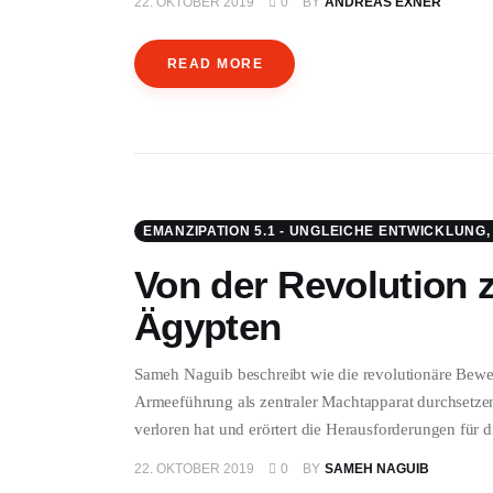
22. OKTOBER 2019
0
BY
ANDREAS EXNER
READ MORE
EMANZIPATION 5.1 - UNGLEICHE ENTWICKLUNG
Von der Revolution z
Ägypten
Sameh Naguib beschreibt wie die revolutionäre Bew
Armeeführung als zentraler Machtapparat durchsetzen
verloren hat und erörtert die Herausforderungen für d
22. OKTOBER 2019
0
BY
SAMEH NAGUIB