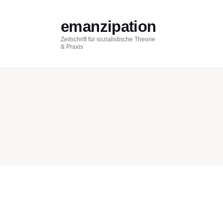
AKTUELL
emanzipation
ZEITSCHRIFT
Zeitschrift für sozialistische Theorie
& Praxis
BLOG
THEMEN
Im Austausch
ABO
ÜBER EMANZIPATION