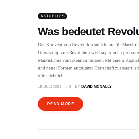
AKTUELLES
Was bedeutet Revol
Das Konzept von Revolution stellt heute für Marxist:
Umsetzung von Revolution wirft sogar noch grössere S
Marxist:innen anerkennen müssen. Mit einem Kapital
und neuer Formen autoritärer Herrschaft zusteuert, er
offensichtlich.…
19. JULI 2021
0
BY
DAVID MCNALLY
READ MORE