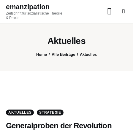
emanzipation
Zeitschrift für sozialistische Theorie
emanzipation
& Praxis
Zeitschrift für sozialistische Theorie & Praxis
Aktuelles
AKTUELL
Home
Alle Beiträge
Aktuelles
ZEITSCHRIFT
BLOG
THEMEN
Im Austausch
AKTUELLES
STRATEGIE
ABO
Generalproben der Revolution