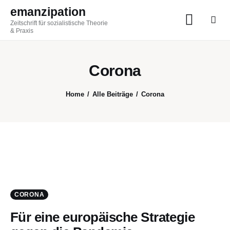
emanzipation
Zeitschrift für sozialistische Theorie
emanzipation
& Praxis
Zeitschrift für sozialistische Theorie & Praxis
Corona
AKTUELL
Home
Alle Beiträge
Corona
ZEITSCHRIFT
BLOG
THEMEN
Im Austausch
CORONA
Für eine europäische Strategie
ABO