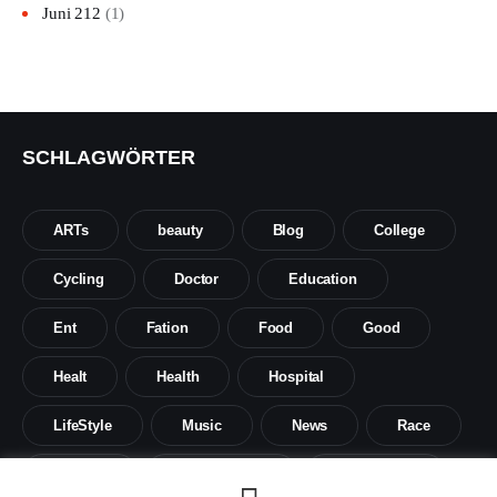
Juni 212
(1)
SCHLAGWÖRTER
ARTs
beauty
Blog
College
Cycling
Doctor
Education
Ent
Fation
Food
Good
Healt
Health
Hospital
LifeStyle
Music
News
Race
Science
Social sience
Social work