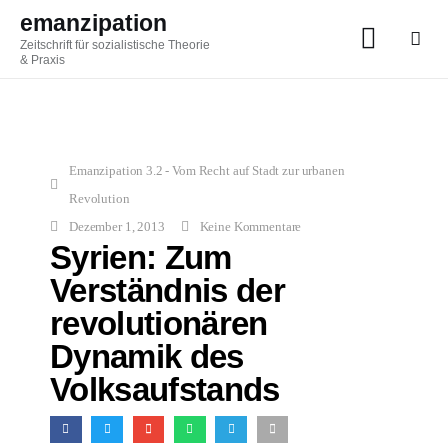
emanzipation
Zeitschrift für sozialistische Theorie
emanzipation
& Praxis
Zeitschrift für sozialistische Theorie & Praxis
AKTUELL
Emanzipation 3.2 - Vom Recht auf Stadt zur urbanen
Revolution
ZEITSCHRIFT
Dezember 1, 2013
Keine Kommentare
Syrien: Zum
BLOG
Verständnis der
revolutionären
THEMEN
Dynamik des
Im Austausch
Volksaufstands
ABO