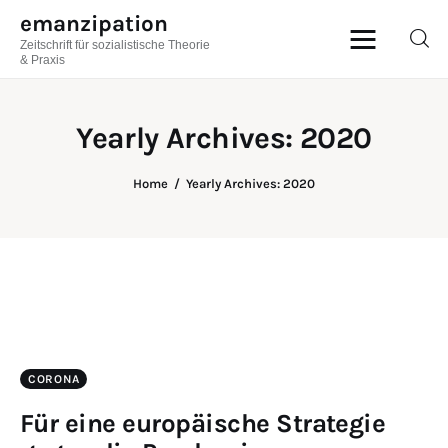
emanzipation
Zeitschrift für sozialistische Theorie
emanzipation
& Praxis
Zeitschrift für sozialistische Theorie & Praxis
Yearly Archives: 2020
AKTUELL
Home
Yearly Archives: 2020
ZEITSCHRIFT
BLOG
THEMEN
Im Austausch
CORONA
ABO
Für eine europäische Strategie