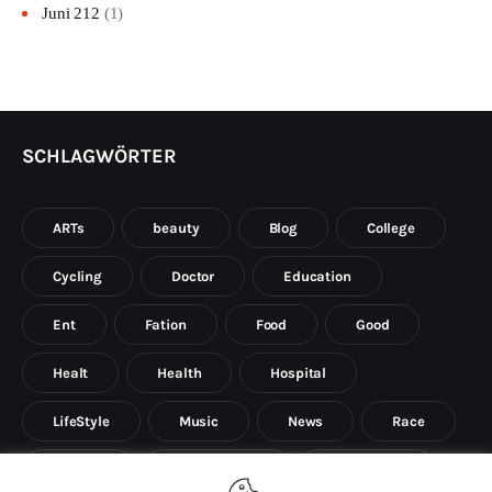
Juni 212
(1)
SCHLAGWÖRTER
ARTs
beauty
Blog
College
Cycling
Doctor
Education
Ent
Fation
Food
Good
Healt
Health
Hospital
LifeStyle
Music
News
Race
Science
Social sience
Social work