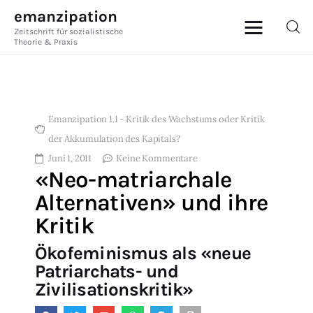
emanzipation
Zeitschrift für sozialistische
emanzipation
Theorie & Praxis
Zeitschrift für sozialistische Theorie &
Praxis
Emanzipation 1.1 - Kritik des Wachstums oder Kritik
AKTUELL
der Akkumulation des Kapitals?
Juni 1, 2011
Keine Kommentare
ZEITSCHRIFT
«Neo-matriarchale
Alternativen» und ihre
BLOG
Kritik
THEMEN
Ökofeminismus als «neue
Im Austausch
Patriarchats- und
Zivilisationskritik»
ABO