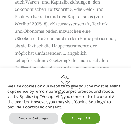
auch Waren- und Kapitalbeziehun­gen, den
«ökonomischen Fortschritt», «die Geld- und
Profitwirtschaft» und den Kapita­lismus (von
Werlhof 2005: 8). «Naturwissenschaft, Technik
und Ökonomie bilden in­zwischen eine
‹Blockstruktur› und sind in dem Sinne patriarchal,
als sie faktisch die Hauptinstrumente der
möglichst umfassenden … angeblich
schöpferischen ‹Ersetzung› der matriarchalen
Zivilisation sein sollten und gewesen sind» (von
Werlhof 2008: 5). Was von Werlhof hier dem
«Patriarchat» zuschreibt, gilt tatsächlich der
We use cookies on our website to give you the most relevant
Entstehung der Pro­duktion und der von ihrer
experience by remembering your preferences and repeat
Entfaltung und Ausbreitung verursachten
visits. By clicking “Accept All”, you consent to the use of ALL
the cookies. However, you may visit "Cookie Settings" to
Veränderung ehe­mals relativ egalitärer
provide a controlled consent.
Verhältnisse hin zu patriarchalischen
Klassenverhältnissen. Damit stellt sie
Cookie Settings
Accept All
gesellschaftliche Verhältnisse auf den Kopf.