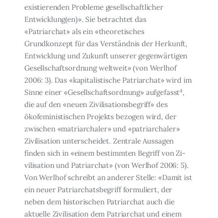
existierenden Probleme gesellschaftlicher
Entwicklung(en)». Sie betrach­tet das
«Patriarchat» als ein «theoretisches
Grundkonzept für das Verständnis der Her­kunft,
Entwicklung und Zukunft unserer gegenwärtigen
Gesellschaftsordnung weltweit» (von Werlhof
2006: 3). Das «kapitalistische Patriarchat» wird im
4
Sinne einer «Gesell­schaftsordnung» aufgefasst
,
die auf den «neuen Zivilisationsbegriff» des
ökofeministi­schen Projekts bezogen wird, der
zwischen «matriarchaler» und «patriarchaler»
Zivilisa­tion unterscheidet. Zentrale Aussagen
finden sich in «einem bestimmten Begriff von Zi­
vilisation und Patriarchat» (von Werlhof 2006: 5).
Von Werlhof schreibt an anderer Stel­le: «Damit ist
ein neuer Patriarchatsbegriff formuliert, der
neben dem historischen Pa­triarchat auch die
aktuelle Zivilisation dem Patriarchat und einem