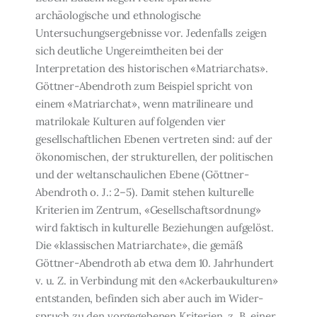
archäologische und ethnologische
Untersuchungsergebnisse vor. Jedenfalls zeigen
sich deutliche Ungereimtheiten bei der
Interpretation des historischen «Matriarchats».
Gött­ner-Abendroth zum Beispiel spricht von
einem «Matriarchat», wenn matrilineare und
matrilokale Kulturen auf folgenden vier
gesellschaftlichen Ebenen vertreten sind: auf der
ökonomischen, der strukturellen, der politischen
und der weltanschaulichen Ebene (Göttner-
Abendroth o. J.: 2–5). Damit stehen kulturelle
Kriterien im Zentrum, «Gesell­schaftsordnung»
wird faktisch in kulturelle Beziehungen aufgelöst.
Die «klassischen Ma­triarchate», die gemäß
Göttner-Abendroth ab etwa dem 10. Jahrhundert
v. u. Z. in Ver­bindung mit den «Ackerbaukulturen»
entstanden, befinden sich aber auch im Wider­
spruch zu den vorgegebenen Kriterien, z. B. einer