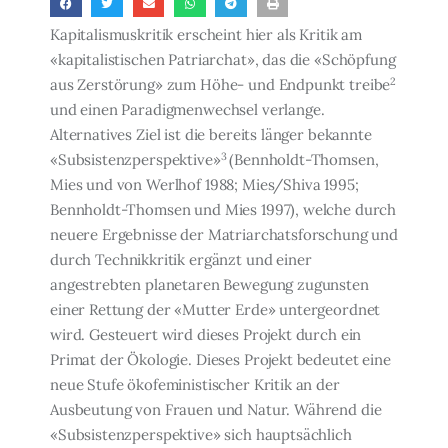
ÜBER EMANZIPATION
Kapitalismuskritik erscheint hier als Kritik am
«kapitalistischen Patriarchat», das die «Schöpfung
2
aus Zerstörung» zum Höhe- und Endpunkt treibe
und einen Paradigmen­wechsel verlange.
Alternatives Ziel ist die bereits länger bekannte
3
«Subsistenzperspekti­ve»
(Bennholdt-Thomsen,
Mies und von Werlhof 1988; Mies/Shiva 1995;
Bennholdt-Thomsen und Mies 1997), welche durch
neuere Ergebnisse der Matriarchatsforschung und
durch Technikkritik ergänzt und einer
angestrebten planetaren Bewegung zuguns­ten
einer Rettung der «Mutter Erde» untergeordnet
wird. Gesteuert wird dieses Projekt durch ein
Primat der Ökologie. Dieses Projekt bedeutet eine
neue Stufe ökofeministi­scher Kritik an der
Ausbeutung von Frauen und Natur. Während die
«Subsistenzper­spektive» sich hauptsächlich