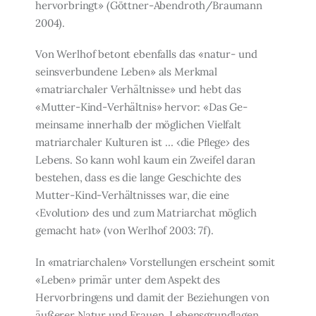
hervor­bringt» (Göttner-Abendroth/Braumann
2004).
Von Werlhof betont ebenfalls das «natur- und
seinsverbundene Leben» als Merkmal
«matriarchaler Verhältnisse» und hebt das
«Mutter-Kind-Verhältnis» hervor: «Das Ge­
meinsame innerhalb der möglichen Vielfalt
matriarchaler Kulturen ist … ‹die Pﬂege› des
Lebens. So kann wohl kaum ein Zweifel daran
bestehen, dass es die lange Geschichte des
Mutter-Kind-Verhältnisses war, die eine
‹Evolution› des und zum Matriarchat möglich
gemacht hat» (von Werlhof 2003: 7f).
In «matriarchalen» Vorstellungen erscheint somit
«Leben» primär unter dem Aspekt des
Hervorbringens und damit der Beziehungen von
äußerer Natur und Frauen. Le­bensgrundlagen